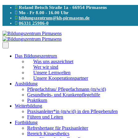
Roland Betsch Straße 1a - 66954 Pirmasens
Mo - Fr 8.00 - 16.00 Uhr
bildungszentrum@kh-pirmasens.de
06331 25986-0
Das Bildungszentrum
Was uns auszeichnet
Wer wir sind
Unsere Lernwelten
Unsere Kooperationspartner
Ausbildung
Pflegefachfrau/ Pflegefachmann (m/w/d)
Gesundheits- und Krankenpflegehilfe
Praktikum
Weiterbildung
Praxisanleiter*in (m/w/d) in den Pflegeberufen
Führen und Leiten
Fortbildung
Refreshertage für Praxisanleiter
Bereich Kinaesthetics