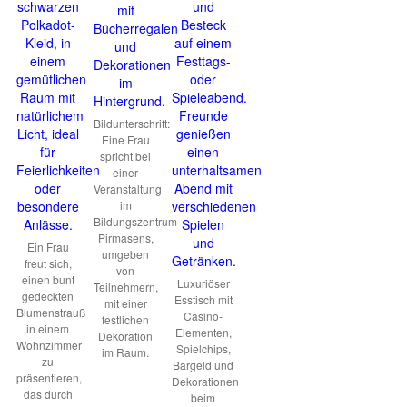
Bildunterschrift:
Eine Frau
spricht bei
einer
Veranstaltung
im
Bildungszentrum
Pirmasens,
Ein Frau
umgeben
freut sich,
von
einen bunt
Luxuriöser
Teilnehmern,
gedeckten
Esstisch mit
mit einer
Blumenstrauß
Casino-
festlichen
in einem
Elementen,
Dekoration
Wohnzimmer
Spielchips,
im Raum.
zu
Bargeld und
präsentieren,
Dekorationen
das durch
beim